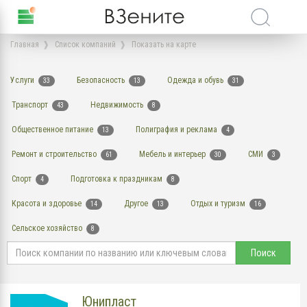
Главная
Список компаний
Показать на карте
Услуги
Безопасность
Одежда и обувь
33
13
31
Транспорт
Недвижимость
43
8
Общественное питание
Полиграфия и реклама
13
4
Ремонт и строительство
Мебель и интерьер
СМИ
61
30
3
Спорт
Подготовка к праздникам
4
8
Красота и здоровье
Другое
Отдых и туризм
14
13
16
Сельское хозяйство
8
Поиск
Юнипласт