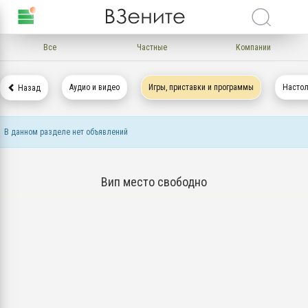
Все
Частные
Компании
Аудио и видео
Игры, приставки и программы
Насто
Назад
В данном разделе нет объявлений
Вип место свободно