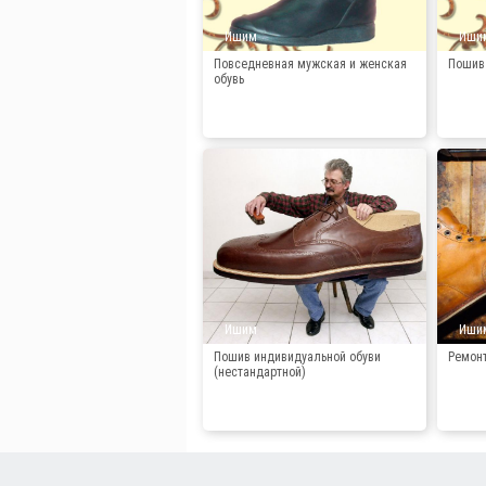
Ишим
Иши
Повседневная мужская и женская
Пошив 
обувь
Ишим
Иши
Пошив индивидуальной обуви
Ремонт
(нестандартной)