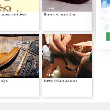
м
Ишим
танцевальной обуви
Пошив спортивной обуви
м
Ишим
 обуви
Ремонт сумок и рюкзаков