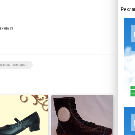
Рекла
енина 21
витель : компания