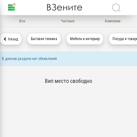
Все
Частные
Компании
Бытовая техника
Мебель и интерьер
Посуда и товар
Назад
В данном разделе нет объявлений
Вип место свободно