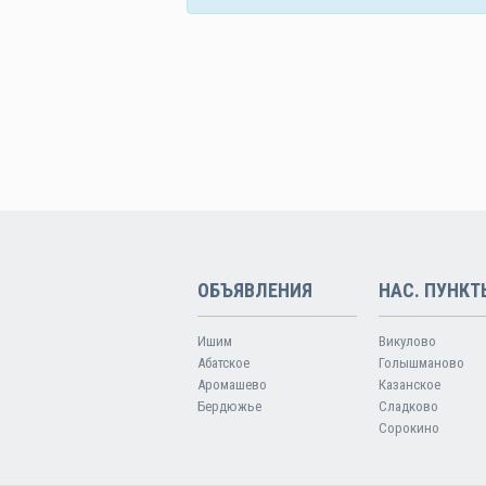
ОБЪЯВЛЕНИЯ
НАС. ПУНКТ
Ишим
Викулово
Абатское
Голышманово
Аромашево
Казанское
Бердюжье
Сладково
Сорокино