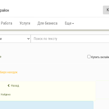
К
район
Работа
Услуги
Для бизнеса
Еще
е
Купить онлай
Бюро находок
Назад
Найдено